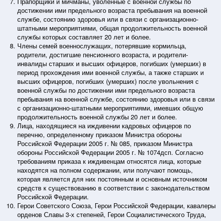
Прапорщики и мичманы, уволенные с военной службы по
достижении ими предельного возраста пребывания на военной
службе, состоянию здоровья или в связи с организационно-
штатными мероприятиями, общая продолжительность военной
службы которых составляет 20 лет и более.
Члены семей военнослужащих, потерявшие кормильца,
родители, достигшие пенсионного возраста, и родители-
инвалиды старших и высших офицеров, погибших (умерших) в
период прохождения ими военной службы, а также старших и
высших офицеров, погибших (умерших) после увольнения с
военной службы по достижении ими предельного возраста
пребывания на военной службе, состоянию здоровья или в связи
с организационно-штатными мероприятиями, имевших общую
продолжительность военной службы 20 лет и более.
Лица, находящиеся на иждивении кадровых офицеров по
перечню, определенному приказом Министра обороны
Российской Федерации 2005 г. № 085, приказом Министра
обороны Российской Федерации 2005 г. № 1074дсп. Согласно
требованиям приказа к иждивенцам относятся лица, которые
находятся на полном содержании, или получают помощь,
которая является для них постоянным и основным источником
средств к существованию в соответствии с законодательством
Российской Федерации.
Герои Советского Союза, Герои Российской Федерации, кавалеры
орденов Славы 3-х степеней, Герои Социалистического Труда,