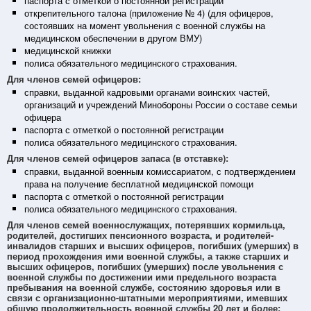
паспорта с отметкой о постоянной регистрации
открепительного талона (приложение № 4) (для офицеров,
состоявших на момент увольнения с военной службы на
медицинском обеспечении в другом ВМУ)
медицинской книжки
полиса обязательного медицинского страхования.
Для членов семей офицеров:
справки, выданной кадровыми органами воинских частей,
организаций и учреждений Минобороны России о составе семьи
офицера
паспорта с отметкой о постоянной регистрации
полиса обязательного медицинского страхования.
Для членов семей офицеров запаса (в отставке):
справки, выданной военным комиссариатом, с подтверждением
права на получение бесплатной медицинской помощи
паспорта с отметкой о постоянной регистрации
полиса обязательного медицинского страхования.
Для членов семей военнослужащих, потерявших кормильца,
родителей, достигших пенсионного возраста, и родителей-
инвалидов старших и высших офицеров, погибших (умерших) в
период прохождения ими военной службы, а также старших и
высших офицеров, погибших (умерших) после увольнения с
военной службы по достижении ими предельного возраста
пребывания на военной службе, состоянию здоровья или в
связи с организационно-штатными мероприятиями, имевших
общую продолжительность военной службы 20 лет и более: