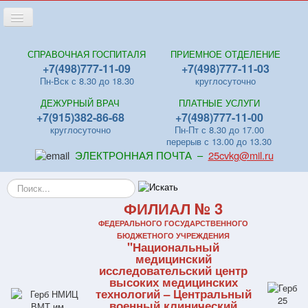
Переключить
навигацию
Главная
СПРАВОЧНАЯ ГОСПИТАЛЯ
ПРИЕМНОЕ ОТДЕЛЕНИЕ
+7(498)777-11-09
+7(498)777-11-03
Новости
Пн-Вск с 8.30 до 18.30
круглосуточно
Лица
ДЕЖУРНЫЙ ВРАЧ
ПЛАТНЫЕ УСЛУГИ
Отделения
+7(915)382-86-68
+7(498)777-11-00
круглосуточно
Пн-Пт с 8.30 до 17.00
Центры
перерыв с 13.00 до 13.30
ЭЛЕКТРОННАЯ ПОЧТА –
25cvkg@mil.ru
Поликлиники
Искать...
Контакты
ФИЛИАЛ № 3
Видео
ФЕДЕРАЛЬНОГО ГОСУДАРСТВЕННОГО
Файлы
БЮДЖЕТНОГО УЧРЕЖДЕНИЯ
"Национальный
Отзывы
медицинский
исследовательский центр
ПЛАТНЫЕ УСЛУГИ
высоких медицинских
технологий – Центральный
военный клинический