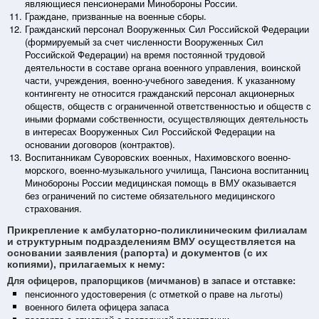
являющиеся пенсионерами Минобороны России.
Граждане, призванные на военные сборы.
Гражданский персонал Вооруженных Сил Российской Федерации
(формируемый за счет численности Вооруженных Сил
Российской Федерации) на время постоянной трудовой
деятельности в составе органа военного управления, воинской
части, учреждения, военно-учебного заведения. К указанному
контингенту не относится гражданский персонал акционерных
обществ, обществ с ограниченной ответственностью и обществ с
иными формами собственности, осуществляющих деятельность
в интересах Вооруженных Сил Российской Федерации на
основании договоров (контрактов).
Воспитанникам Суворовских военных, Нахимовского военно-
морского, военно-музыкального училища, Пансиона воспитанниц
Минобороны России медицинская помощь в ВМУ оказывается
без ограничений по системе обязательного медицинского
страхования.
Прикрепление к амбулаторно-поликлиническим филиалам
и структурным подразделениям ВМУ осуществляется на
основании заявления (рапорта) и документов (с их
копиями), прилагаемых к нему:
Для офицеров, прапорщиков (мичманов) в запасе и отставке:
пенсионного удостоверения (с отметкой о праве на льготы)
военного билета офицера запаса