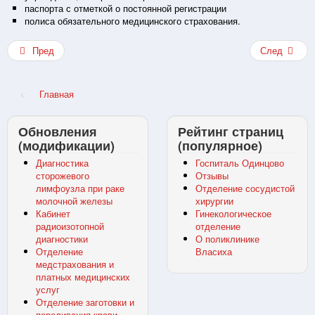
паспорта с отметкой о постоянной регистрации
полиса обязательного медицинского страхования.
Пред
След
Главная
Обновления
Рейтинг страниц
(модификации)
(популярное)
Диагностика
Госпиталь Одинцово
сторожевого
Отзывы
лимфоузла при раке
Отделение сосудистой
молочной железы
хирургии
Кабинет
Гинекологическое
радиоизотопной
отделение
диагностики
О поликлинике
Отделение
Власиха
медстрахования и
платных медицинских
услуг
Отделение заготовки и
переливания крови