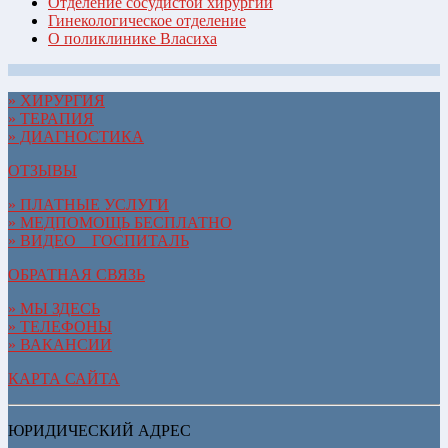
Отделение сосудистой хирургии
Гинекологическое отделение
О поликлинике Власиха
» ХИРУРГИЯ
» ТЕРАПИЯ
» ДИАГНОСТИКА
ОТЗЫВЫ
» ПЛАТНЫЕ УСЛУГИ
» МЕДПОМОЩЬ БЕСПЛАТНО
» ВИДЕО__ГОСПИТАЛЬ
ОБРАТНАЯ СВЯЗЬ
» МЫ ЗДЕСЬ
» ТЕЛЕФОНЫ
» ВАКАНСИИ
КАРТА САЙТА
ЮРИДИЧЕСКИЙ АДРЕС