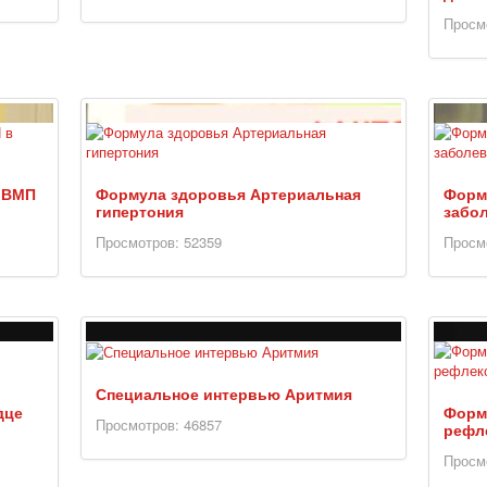
Просм
 ВМП
Формула здоровья Артериальная
Форм
гипертония
забол
Просмотров: 52359
Просм
Специальное интервью Аритмия
дце
Форм
Просмотров: 46857
рефл
Просм