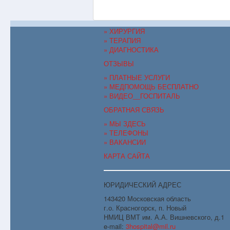
» ХИРУРГИЯ
» ТЕРАПИЯ
» ДИАГНОСТИКА
ОТЗЫВЫ
» ПЛАТНЫЕ УСЛУГИ
» МЕДПОМОЩЬ БЕСПЛАТНО
» ВИДЕО__ГОСПИТАЛЬ
ОБРАТНАЯ СВЯЗЬ
» МЫ ЗДЕСЬ
» ТЕЛЕФОНЫ
» ВАКАНСИИ
КАРТА САЙТА
ЮРИДИЧЕСКИЙ АДРЕС
143420 Московская область
г.о. Красногорск, п. Новый
НМИЦ ВМТ им. А.А. Вишневского, д.1
e-mail:
3hospital@mil.ru