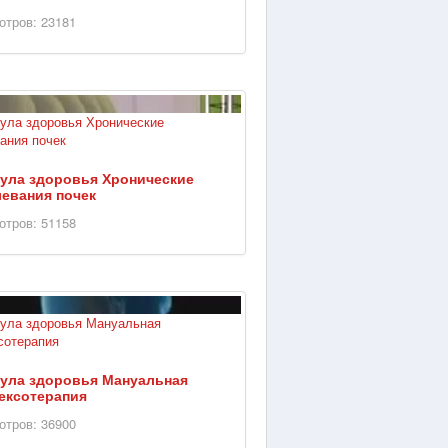
отров: 23181
ула здоровья Хронические
евания почек
отров: 51158
ула здоровья Мануальная
ексотерапия
отров: 36900