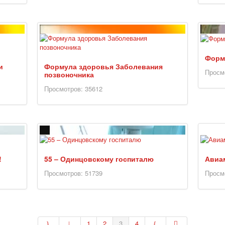
Форм
и
Формула здоровья Заболевания
Просм
позвоночника
Просмотров: 35612
!
55 – Одинцовскому госпиталю
Авиа
Просмотров: 51739
Просм
1
2
3
4