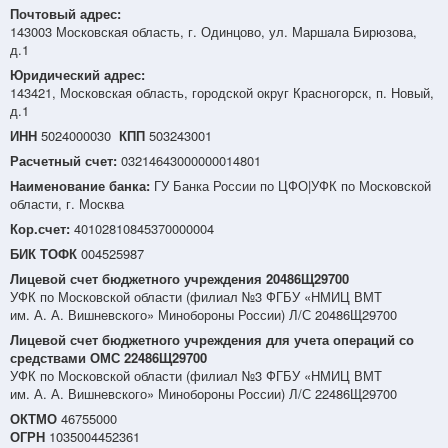
Почтовый адрес:
143003 Московская область, г. Одинцово, ул. Маршала Бирюзова,
д.1
Юридический адрес:
143421, Московская область, городской округ Красногорск, п. Новый,
д.1
ИНН
5024000030
КПП
503243001
Расчетный счет:
03214643000000014801
Наименование банка:
ГУ Банка России по ЦФО|УФК по Московской
области, г. Москва
Кор.счет:
40102810845370000004
БИК ТОФК
004525987
Лицевой счет бюджетного учреждения 20486Щ29700
УФК по Московской области (филиал №3 ФГБУ «НМИЦ ВМТ
им. А. А. Вишневского» Минобороны России) Л/С 20486Щ29700
Лицевой счет бюджетного учреждения для учета операций со
средствами ОМС 22486Щ29700
УФК по Московской области (филиал №3 ФГБУ «НМИЦ ВМТ
им. А. А. Вишневского» Минобороны России) Л/С 22486Щ29700
ОКТМО
46755000
ОГРН
1035004452361