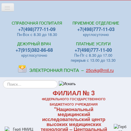
Переключить
навигацию
Главная
СПРАВОЧНАЯ ГОСПИТАЛЯ
ПРИЕМНОЕ ОТДЕЛЕНИЕ
+7(498)777-11-09
+7(498)777-11-03
Новости
Пн-Вск с 8.30 до 18.30
круглосуточно
Лица
ДЕЖУРНЫЙ ВРАЧ
ПЛАТНЫЕ УСЛУГИ
Отделения
+7(915)382-86-68
+7(498)777-11-00
круглосуточно
Пн-Пт с 8.30 до 17.00
Центры
перерыв с 13.00 до 13.30
Поликлиники
ЭЛЕКТРОННАЯ ПОЧТА –
25cvkg@mil.ru
Контакты
Искать...
Видео
ФИЛИАЛ № 3
Файлы
ФЕДЕРАЛЬНОГО ГОСУДАРСТВЕННОГО
БЮДЖЕТНОГО УЧРЕЖДЕНИЯ
"Национальный
Отзывы
медицинский
исследовательский центр
ПЛАТНЫЕ УСЛУГИ
высоких медицинских
технологий – Центральный