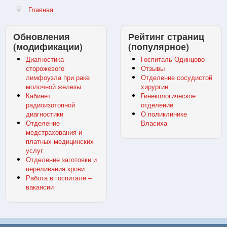
Главная
Обновления
Рейтинг страниц
(модификации)
(популярное)
Диагностика
Госпиталь Одинцово
сторожевого
Отзывы
лимфоузла при раке
Отделение сосудистой
молочной железы
хирургии
Кабинет
Гинекологическое
радиоизотопной
отделение
диагностики
О поликлинике
Отделение
Власиха
медстрахования и
платных медицинских
услуг
Отделение заготовки и
переливания крови
Работа в госпитале –
вакансии