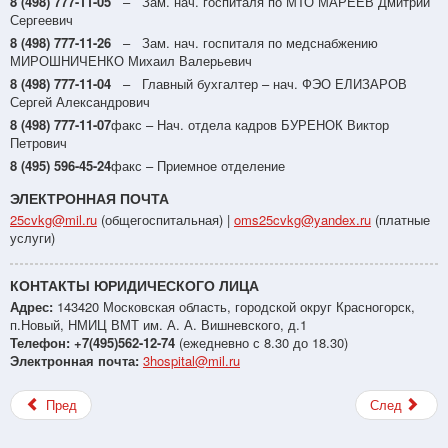
8 (498) 777-11-05
– Зам. нач. госпиталя по МТО МАРЕЕВ Дмитрий
Сергеевич
8 (498) 777-11-26
– Зам. нач. госпиталя по медснабжению
МИРОШНИЧЕНКО Михаил Валерьевич
8 (498) 777-11-04
– Главный бухгалтер – нач. ФЭО ЕЛИЗАРОВ
Сергей Александрович
8 (498) 777-11-07
факс – Нач. отдела кадров БУРЕНОК Виктор
Петрович
8 (495) 596-45-24
факс – Приемное отделение
ЭЛЕКТРОННАЯ ПОЧТА
25cvkg@mil.ru
(общегоспитальная) |
oms25cvkg@yandex.ru
(платные
услуги)
КОНТАКТЫ ЮРИДИЧЕСКОГО ЛИЦА
Адрес:
143420 Московская область, городской округ Красногорск,
п.Новый, НМИЦ ВМТ им. А. А. Вишневского, д.1
Телефон:
+7(495)562-12-74
(ежедневно с 8.30 до 18.30)
Электронная почта:
3hospital@mil.ru
Пред
След