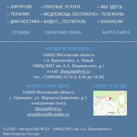
» ХИРУРГИЯ
» ПЛАТНЫЕ УСЛУГИ
» МЫ ЗДЕСЬ
» ТЕРАПИЯ
» МЕДПОМОЩЬ БЕСПЛАТНО
» ТЕЛЕФОНЫ
» ДИАГНОСТИКА
» ВИДЕО__ГОСПИТАЛЬ
» ВАКАНСИИ
ОТЗЫВЫ
ОБРАТНАЯ СВЯЗЬ
КАРТА САЙТА
ЮРИДИЧЕСКИЙ АДРЕС
143420 Московская область
г.о. Красногорск, п. Новый
НМИЦ ВМТ им. А.А. Вишневского, д.1
e-mail:
3hospital@mil.ru
тел. +7(495)562-12-74 (с 8.30 до 18.30)
ФАКТИЧЕСКИЙ АДРЕС
СХЕМА ПРОЕЗДА
143003 Московская область
г. Одинцово, ул. Маршала Бирюзова, д.1
электронная почта
25cvkg@mil.ru
oms25cvkg@yandex.ru
© 2026 – Филиал №3 ФГБУ «НМИЦ ВМТ им. А.А. Вишневского»
Минобороны России