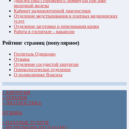
Диагностика сторожевого лимфоузла при раке
молочной железы
Кабинет радиоизотопной диагностики
Отделение медстрахования и платных медицинских
услуг
Отделение заготовки и переливания крови
Работа в госпитале – вакансии
Рейтинг страниц (популярное)
Госпиталь Одинцово
Отзывы
Отделение сосудистой хирургии
Гинекологическое отделение
О поликлинике Власиха
» ХИРУРГИЯ
» ТЕРАПИЯ
» ДИАГНОСТИКА
ОТЗЫВЫ
» ПЛАТНЫЕ УСЛУГИ
» МЕДПОМОЩЬ БЕСПЛАТНО