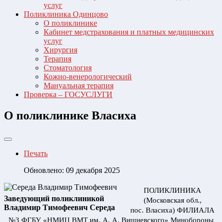
услуг
Поликлиника Одинцово
О поликлинике
Кабинет медстрахования и платных медицинских
услуг
Хирургия
Терапия
Стоматология
Кожно-венерологический
Мануальная терапия
Проверка – ГОСУСЛУГИ
О поликлинике Власиха
Печать
Обновлено: 09 декабря 2025
ПОЛИКЛИНИКА
Заведующий поликлиникой
(Московская обл.,
Владимир Тимофеевич Середа
пос. Власиха) ФИЛИАЛА
№3 ФГБУ «НМИЦ ВМТ им. А. А. Вишневского» Минобороны