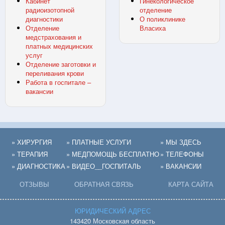
Кабинет
Гинекологическое
радиоизотопной
отделение
диагностики
О поликлинике
Отделение
Власиха
медстрахования и
платных медицинских
услуг
Отделение заготовки и
переливания крови
Работа в госпитале –
вакансии
» ХИРУРГИЯ
» ПЛАТНЫЕ УСЛУГИ
» МЫ ЗДЕСЬ
» ТЕРАПИЯ
» МЕДПОМОЩЬ БЕСПЛАТНО
» ТЕЛЕФОНЫ
» ДИАГНОСТИКА
» ВИДЕО__ГОСПИТАЛЬ
» ВАКАНСИИ
ОТЗЫВЫ
ОБРАТНАЯ СВЯЗЬ
КАРТА САЙТА
ЮРИДИЧЕСКИЙ АДРЕС
143420 Московская область