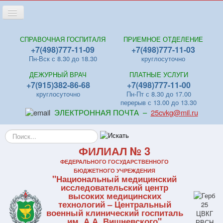
Переключить
навигацию
Главная
СПРАВОЧНАЯ ГОСПИТАЛЯ
ПРИЕМНОЕ ОТДЕЛЕНИЕ
+7(498)777-11-09
+7(498)777-11-03
Новости
Пн-Вск с 8.30 до 18.30
круглосуточно
Лица
ДЕЖУРНЫЙ ВРАЧ
ПЛАТНЫЕ УСЛУГИ
Отделения
+7(915)382-86-68
+7(498)777-11-00
круглосуточно
Пн-Пт с 8.30 до 17.00
Центры
перерыв с 13.00 до 13.30
ЭЛЕКТРОННАЯ ПОЧТА –
25cvkg@mil.ru
Поликлиники
Искать...
Контакты
ФИЛИАЛ № 3
Видео
ФЕДЕРАЛЬНОГО ГОСУДАРСТВЕННОГО
Файлы
БЮДЖЕТНОГО УЧРЕЖДЕНИЯ
"Национальный медицинский
Отзывы
исследовательский центр
высоких медицинских
ПЛАТНЫЕ УСЛУГИ
технологий – Центральный
военный клинический госпиталь
им. А.А. Вишневского"