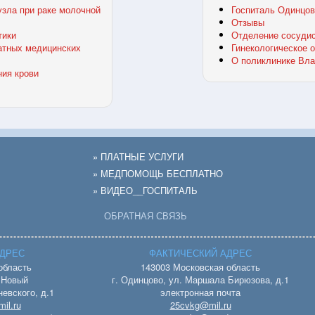
зла при раке молочной
Госпиталь Одинцов
Отзывы
тики
Отделение сосудис
атных медицинских
Гинекологическое 
О поликлинике Вла
ния крови
» ПЛАТНЫЕ УСЛУГИ
» МЕДПОМОЩЬ БЕСПЛАТНО
» ВИДЕО__ГОСПИТАЛЬ
ОБРАТНАЯ СВЯЗЬ
ДРЕС
ФАКТИЧЕСКИЙ АДРЕС
область
143003 Московская область
. Новый
г. Одинцово, ул. Маршала Бирюзова, д.1
евского, д.1
электронная почта
il.ru
25cvkg@mil.ru