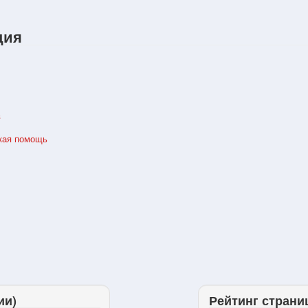
ция
в
кая помощь
ии)
Рейтинг страни