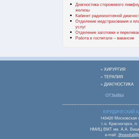
Диагностика сторожевого лимфоу
железы
Кабинет радиоизотопной диагнос
Отделение медстрахования и пл
услуг
Отделение заготовки и перелива
Работа в госпитале – вакансии
» ХИРУРГИЯ
» ТЕРАПИЯ
» ДИАГНОСТИКА
ОТЗЫВЫ
ЮРИДИЧЕСКИЙ А
143420 Московская 
г.о. Красногорск, п
НМИЦ ВМТ им. А.А. Вишн
e-mail:
3hospital@m