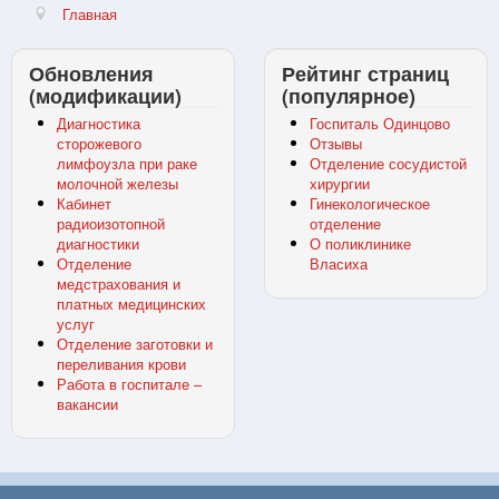
Главная
Обновления
Рейтинг страниц
(модификации)
(популярное)
Диагностика
Госпиталь Одинцово
сторожевого
Отзывы
лимфоузла при раке
Отделение сосудистой
молочной железы
хирургии
Кабинет
Гинекологическое
радиоизотопной
отделение
диагностики
О поликлинике
Отделение
Власиха
медстрахования и
платных медицинских
услуг
Отделение заготовки и
переливания крови
Работа в госпитале –
вакансии