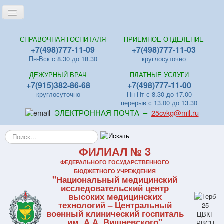
Переключить
навигацию
Главная
СПРАВОЧНАЯ ГОСПИТАЛЯ
ПРИЕМНОЕ ОТДЕЛЕНИЕ
+7(498)777-11-09
+7(498)777-11-03
Новости
Пн-Вск с 8.30 до 18.30
круглосуточно
Лица
ДЕЖУРНЫЙ ВРАЧ
ПЛАТНЫЕ УСЛУГИ
Отделения
+7(915)382-86-68
+7(498)777-11-00
круглосуточно
Пн-Пт с 8.30 до 17.00
Центры
перерыв с 13.00 до 13.30
ЭЛЕКТРОННАЯ ПОЧТА –
25cvkg@mil.ru
Поликлиники
Искать...
Контакты
ФИЛИАЛ № 3
Видео
ФЕДЕРАЛЬНОГО ГОСУДАРСТВЕННОГО
Файлы
БЮДЖЕТНОГО УЧРЕЖДЕНИЯ
"Национальный медицинский
Отзывы
исследовательский центр
высоких медицинских
ПЛАТНЫЕ УСЛУГИ
технологий – Центральный
военный клинический госпиталь
им. А.А. Вишневского"