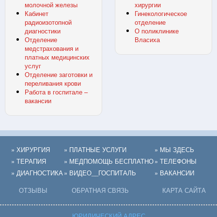
молочной железы
хирургии
Кабинет
Гинекологическое
радиоизотопной
отделение
диагностики
О поликлинике
Отделение
Власиха
медстрахования и
платных медицинских
услуг
Отделение заготовки и
переливания крови
Работа в госпитале –
вакансии
» ХИРУРГИЯ
» ПЛАТНЫЕ УСЛУГИ
» МЫ ЗДЕСЬ
» ТЕРАПИЯ
» МЕДПОМОЩЬ БЕСПЛАТНО
» ТЕЛЕФОНЫ
» ДИАГНОСТИКА
» ВИДЕО__ГОСПИТАЛЬ
» ВАКАНСИИ
ОТЗЫВЫ
ОБРАТНАЯ СВЯЗЬ
КАРТА САЙТА
ЮРИДИЧЕСКИЙ АДРЕС