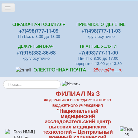
Переключить
навигацию
Главная
СПРАВОЧНАЯ ГОСПИТАЛЯ
ПРИЕМНОЕ ОТДЕЛЕНИЕ
+7(498)777-11-09
+7(498)777-11-03
Новости
Пн-Вск с 8.30 до 18.30
круглосуточно
Лица
ДЕЖУРНЫЙ ВРАЧ
ПЛАТНЫЕ УСЛУГИ
Отделения
+7(915)382-86-68
+7(498)777-11-00
круглосуточно
Пн-Пт с 8.30 до 17.00
Центры
перерыв с 13.00 до 13.30
ЭЛЕКТРОННАЯ ПОЧТА –
25cvkg@mil.ru
Поликлиники
Искать...
Контакты
ФИЛИАЛ № 3
Видео
ФЕДЕРАЛЬНОГО ГОСУДАРСТВЕННОГО
Файлы
БЮДЖЕТНОГО УЧРЕЖДЕНИЯ
"Национальный
Отзывы
медицинский
исследовательский центр
ПЛАТНЫЕ УСЛУГИ
высоких медицинских
технологий – Центральный
военный клинический