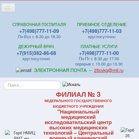
Переключить
навигацию
Главная
СПРАВОЧНАЯ ГОСПИТАЛЯ
ПРИЕМНОЕ ОТДЕЛЕНИЕ
+7(498)777-11-09
+7(498)777-11-03
Новости
Пн-Вск с 8.30 до 18.30
круглосуточно
Лица
ДЕЖУРНЫЙ ВРАЧ
ПЛАТНЫЕ УСЛУГИ
Отделения
+7(915)382-86-68
+7(498)777-11-00
круглосуточно
Пн-Пт с 8.30 до 17.00
Центры
перерыв с 13.00 до 13.30
ЭЛЕКТРОННАЯ ПОЧТА –
25cvkg@mil.ru
Поликлиники
Искать...
Контакты
ФИЛИАЛ № 3
Видео
ФЕДЕРАЛЬНОГО ГОСУДАРСТВЕННОГО
Файлы
БЮДЖЕТНОГО УЧРЕЖДЕНИЯ
"Национальный
Отзывы
медицинский
исследовательский центр
ПЛАТНЫЕ УСЛУГИ
высоких медицинских
технологий – Центральный
военный клинический