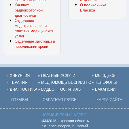
Кабинет
О поликлинике
радиоизотопной
Власиха
диагностики
Отделение
медстрахования и
платных медицинских
услуг
Отделение заготовки и
переливания крови
» ХИРУРГИЯ
» ПЛАТНЫЕ УСЛУГИ
» МЫ ЗДЕСЬ
» ТЕРАПИЯ
» МЕДПОМОЩЬ БЕСПЛАТНО
» ТЕЛЕФОНЫ
» ДИАГНОСТИКА
» ВИДЕО__ГОСПИТАЛЬ
» ВАКАНСИИ
ОТЗЫВЫ
ОБРАТНАЯ СВЯЗЬ
КАРТА САЙТА
ЮРИДИЧЕСКИЙ АДРЕС
143420 Московская область
г.о. Красногорск, п. Новый