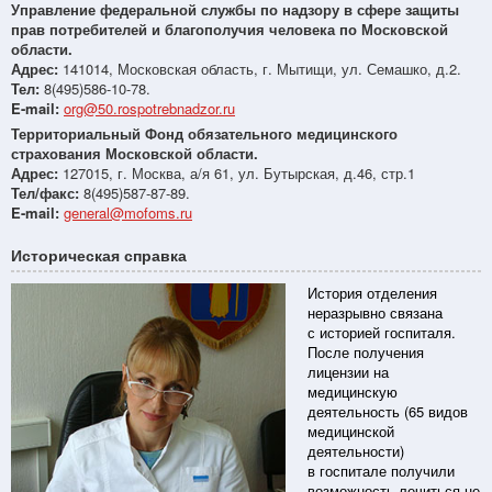
Управление федеральной службы по надзору в сфере защиты
прав потребителей и благополучия человека по Московской
области.
Адрес:
141014, Московская область, г. Мытищи, ул. Семашко, д.2.
Тел:
8(495)586-10-78.
E-mail:
org@50.rospotrebnadzor.ru
Территориальный Фонд обязательного медицинского
страхования Московской области.
Адрес:
127015, г. Москва, а/я 61, ул. Бутырская, д.46, стр.1
Тел/факс:
8(495)587-87-89.
E-mail:
general@mofoms.ru
Историческая справка
История отделения
неразрывно связана
с историей госпиталя.
После получения
лицензии на
медицинскую
деятельность (65 видов
медицинской
деятельности)
в госпитале получили
возможность лечиться не