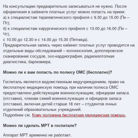
На консультацию предварительно записываться не нужно. После
оформления в кабинете платных услуг можно попасть на прием:
а) к специалистам терапевтического профиля с 9.30 до 15.00 (Пн –
Пт);
б) к специалистам хирургического профиля с 13.00 до 16.00 (Пн –
Чт),
с 10.00 до 12.30 и с 14.00 до 15.30 (Пятница).
Предварительная запись через кабинет платных услуг проводится на
отдельные виды обследований – колоноскопия, допплеровское
сканирование сосудов, эхо-кардиография, радиоизотопная
диагностика, барокамера.
Можно ли к вам попасть по полюсу ОМС (бесплатно)?
Госпиталь является ведомственным медучреждением, право на
бесплатную медицинскую помощь при наличии полюса ОМС
предоставлено действующим военнослужащим, офицерам запаса
(отставки), членам семей военнослужащих и офицеров запаса
(отставки), включая детей старше 18 лет – студентов очных
отделений образовательных учреждений.
Подробнее см.
Кому положена бесплатная медицинская помощь
.
Можно ли сделать МРТ в госпитале?
Аппарат МРТ временно не работает.