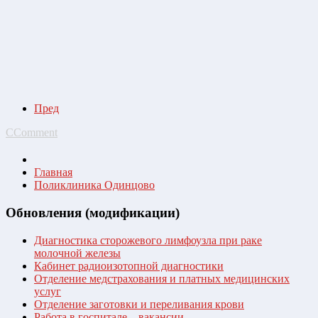
Пред
CComment
Главная
Поликлиника Одинцово
Обновления (модификации)
Диагностика сторожевого лимфоузла при раке
молочной железы
Кабинет радиоизотопной диагностики
Отделение медстрахования и платных медицинских
услуг
Отделение заготовки и переливания крови
Работа в госпитале – вакансии