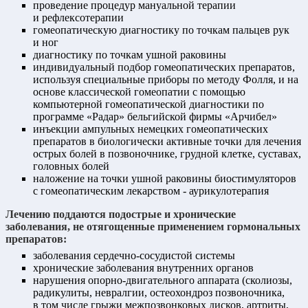
проведение процедур мануальной терапии
и рефлексотерапии
гомеопатическую диагностику по точкам пальцев рук
и ног
диагностику по точкам ушной раковины
индивидуальный подбор гомеопатических препаратов,
используя специальные приборы по методу Фолля, и на
основе классической гомеопатии с помощью
компьютерной гомеопатической диагностики по
программе «Радар» бельгийской фирмы «Арчибел»
инъекции ампульных немецких гомеопатических
препаратов в биологически активные точки для лечения
острых болей в позвоночнике, грудной клетке, суставах,
головных болей
наложение на точки ушной раковины биостимуляторов
с гомеопатическим лекарством - аурикулотерапия
Лечению поддаются подострые и хронические
заболевания, не отягощенные применением гормональных
препаратов:
заболевания сердечно-сосудистой системы
хронические заболевания внутренних органов
нарушения опорно-двигательного аппарата (сколиозы,
радикулиты, невралгии, остеохондроз позвоночника,
в том числе грыжи межпозвонковых дисков, артриты,