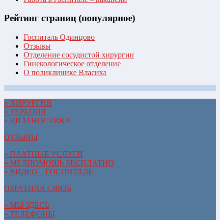
Рейтинг страниц (популярное)
Госпиталь Одинцово
Отзывы
Отделение сосудистой хирургии
Гинекологическое отделение
О поликлинике Власиха
» ХИРУРГИЯ
» ТЕРАПИЯ
» ДИАГНОСТИКА
ОТЗЫВЫ
» ПЛАТНЫЕ УСЛУГИ
» МЕДПОМОЩЬ БЕСПЛАТНО
» ВИДЕО__ГОСПИТАЛЬ
ОБРАТНАЯ СВЯЗЬ
» МЫ ЗДЕСЬ
» ТЕЛЕФОНЫ