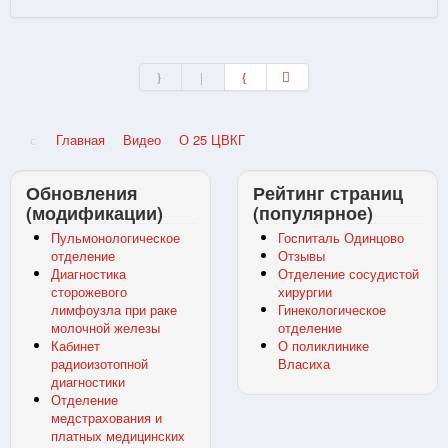
Главная
Видео
О 25 ЦВКГ
Обновления
Рейтинг страниц
(модификации)
(популярное)
Пульмонологическое
Госпиталь Одинцово
отделение
Отзывы
Диагностика
Отделение сосудистой
сторожевого
хирургии
лимфоузла при раке
Гинекологическое
молочной железы
отделение
Кабинет
О поликлинике
радиоизотопной
Власиха
диагностики
Отделение
медстрахования и
платных медицинских