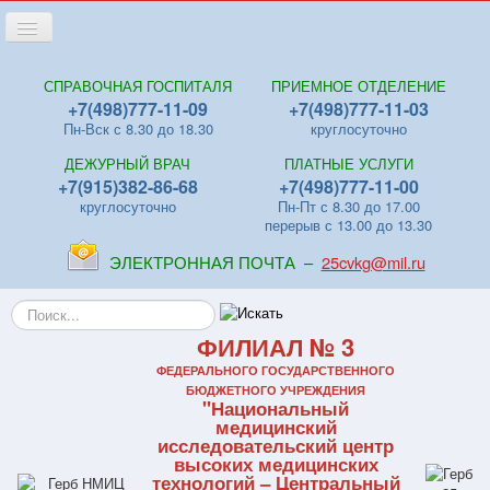
Переключить
навигацию
Главная
СПРАВОЧНАЯ ГОСПИТАЛЯ
ПРИЕМНОЕ ОТДЕЛЕНИЕ
+7(498)777-11-09
+7(498)777-11-03
Новости
Пн-Вск с 8.30 до 18.30
круглосуточно
Лица
ДЕЖУРНЫЙ ВРАЧ
ПЛАТНЫЕ УСЛУГИ
Отделения
+7(915)382-86-68
+7(498)777-11-00
круглосуточно
Пн-Пт с 8.30 до 17.00
Центры
перерыв с 13.00 до 13.30
Поликлиники
ЭЛЕКТРОННАЯ ПОЧТА –
25cvkg@mil.ru
Контакты
Искать...
Видео
ФИЛИАЛ № 3
Файлы
ФЕДЕРАЛЬНОГО ГОСУДАРСТВЕННОГО
БЮДЖЕТНОГО УЧРЕЖДЕНИЯ
"Национальный
Отзывы
медицинский
исследовательский центр
ПЛАТНЫЕ УСЛУГИ
высоких медицинских
технологий – Центральный