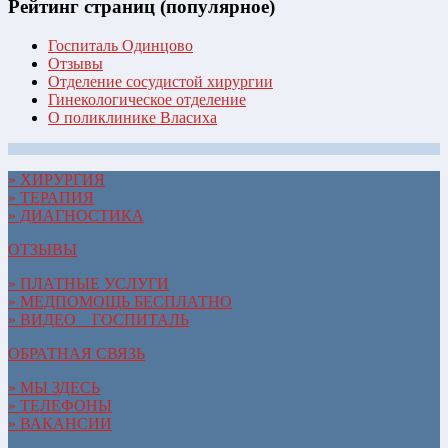
Рейтинг страниц (популярное)
Госпиталь Одинцово
Отзывы
Отделение сосудистой хирургии
Гинекологическое отделение
О поликлинике Власиха
» ХИРУРГИЯ
» ТЕРАПИЯ
» ДИАГНОСТИКА
ОТЗЫВЫ
» ПЛАТНЫЕ УСЛУГИ
» МЕДПОМОЩЬ БЕСПЛАТНО
» ВИДЕО__ГОСПИТАЛЬ
ОБРАТНАЯ СВЯЗЬ
» МЫ ЗДЕСЬ
» ТЕЛЕФОНЫ
» ВАКАНСИИ