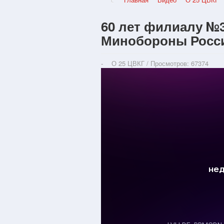
60 лет филиалу №
Минобороны Росси
О 25 ЦВКГ
/
Просмотров: 67374