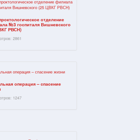
проктологическое отделение
ала №3 госпиталя Вишневского
ВКГ РВСН)
отров: 2861
льная операция – спасение
и
отров: 1247