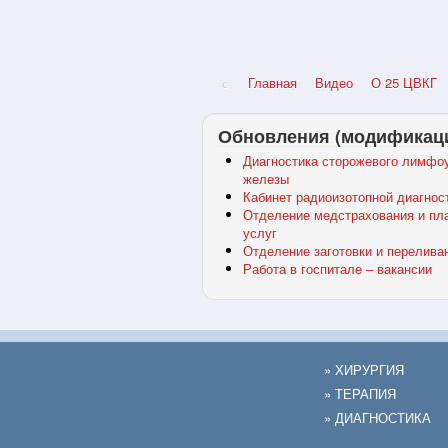
Главная
Видео
О 25 ЦВКГ
Обновления (модификац
Диагностика сторожевого лимфоу
железы
Кабинет радиоизотопной диагнос
Отделение медстрахования и пл
услуг
Отделение заготовки и перелива
Работа в госпитале – вакансии
» ХИРУРГИЯ
» ТЕРАПИЯ
» ДИАГНОСТИКА