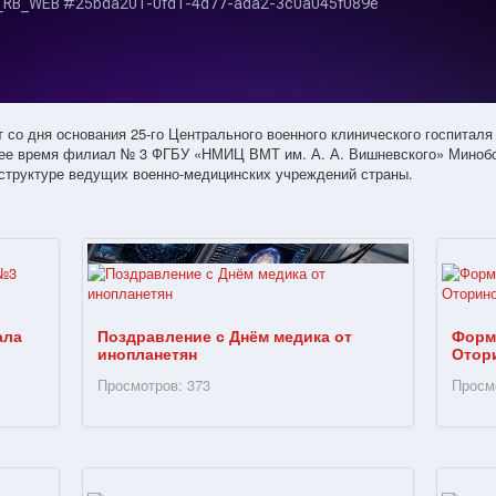
т со дня основания 25-го Центрального военного клинического госпиталя
щее время филиал № 3 ФГБУ «НМИЦ ВМТ им. А. А. Вишневского» Минобо
 структуре ведущих военно-медицинских учреждений страны.
ала
Поздравление с Днём медика от
Форм
инопланетян
Отор
Просмотров: 373
Просм