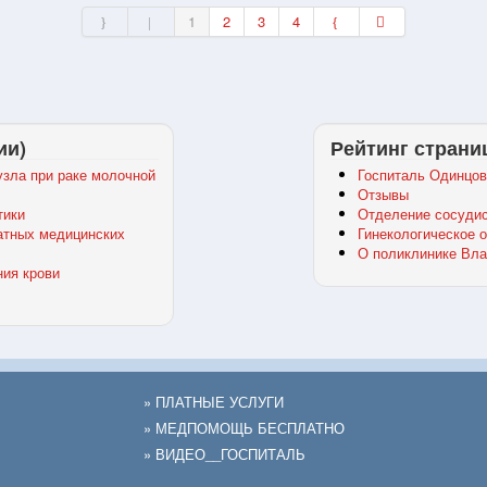
1
2
3
4
ии)
Рейтинг страни
зла при раке молочной
Госпиталь Одинцов
Отзывы
тики
Отделение сосудис
атных медицинских
Гинекологическое 
О поликлинике Вла
ния крови
» ПЛАТНЫЕ УСЛУГИ
» МЕДПОМОЩЬ БЕСПЛАТНО
» ВИДЕО__ГОСПИТАЛЬ