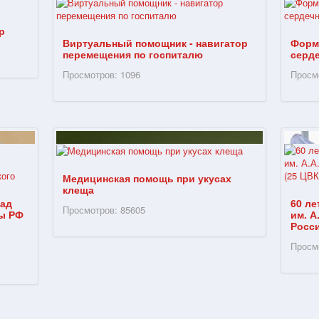
р
Виртуальный помощник - навигатор
Форм
перемещения по госпиталю
серд
Просмотров: 1096
Просм
Медицинская помощь при укусах
клеща
рад
60 л
Просмотров: 85605
ы РФ
им. 
Росси
Просм