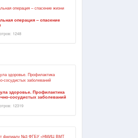
льная операция – спасение
и
отров: 1248
ула здоровье. Профилактика
ечно-сосудистых заболеваний
отров: 12319