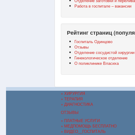
Отделение заготовки и перелива
Работа в госпитале – вакансии
Рейтинг страниц (популя
Госпиталь Одинцово
Отзывы
Отделение сосудистой хирургии
Гинекологическое отделение
О поликлинике Власиха
» ХИРУРГИЯ
» ТЕРАПИЯ
» ДИАГНОСТИКА
ОТЗЫВЫ
» ПЛАТНЫЕ УСЛУГИ
» МЕДПОМОЩЬ БЕСПЛАТНО
» ВИДЕО__ГОСПИТАЛЬ