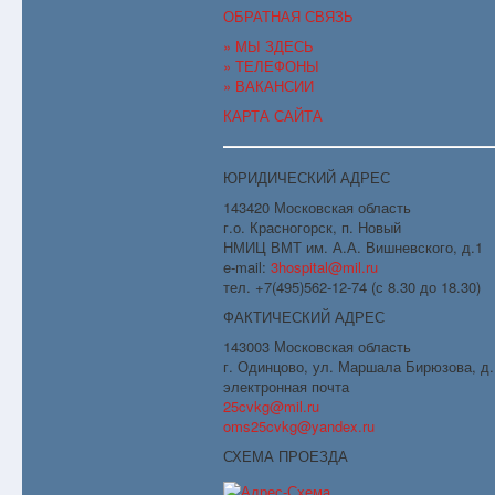
ОБРАТНАЯ СВЯЗЬ
» МЫ ЗДЕСЬ
» ТЕЛЕФОНЫ
» ВАКАНСИИ
КАРТА САЙТА
ЮРИДИЧЕСКИЙ АДРЕС
143420 Московская область
г.о. Красногорск, п. Новый
НМИЦ ВМТ им. А.А. Вишневского, д.1
e-mail:
3hospital@mil.ru
тел. +7(495)562-12-74 (с 8.30 до 18.30)
ФАКТИЧЕСКИЙ АДРЕС
143003 Московская область
г. Одинцово, ул. Маршала Бирюзова, д.
электронная почта
25cvkg@mil.ru
oms25cvkg@yandex.ru
СХЕМА ПРОЕЗДА