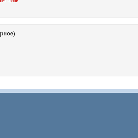
ния крови
рное)