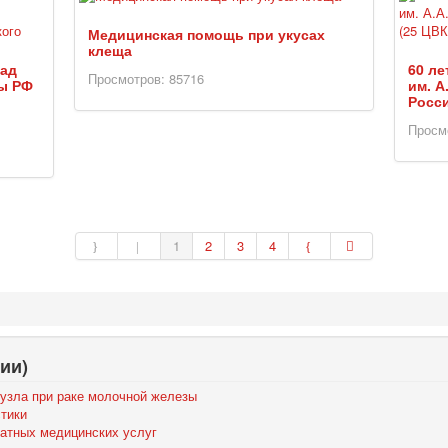
Медицинская помощь при укусах
клеща
рад
60 л
Просмотров: 85716
ы РФ
им. 
Росси
Просм
1
2
3
4
ии)
узла при раке молочной железы
стики
атных медицинских услуг