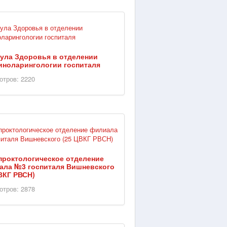
ула Здоровья в отделении
иноларингологии госпиталя
отров: 2220
проктологическое отделение
ала №3 госпиталя Вишневского
ВКГ РВСН)
отров: 2878