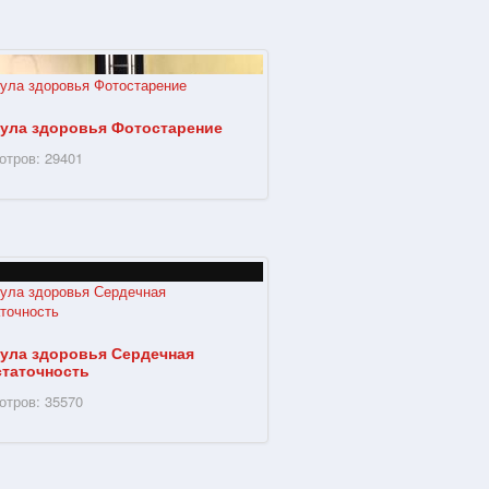
ула здоровья Фотостарение
отров: 29401
ула здоровья Сердечная
статочность
отров: 35570