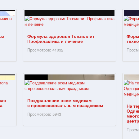
са
Формула здоровья Тонзиллит
Форм
Профилактика и лечение
техн
Просмотров: 41032
Просм
кая
Поздравление всем медикам
а
с профессиональным праздником
На те
Один
Просмотров: 5943
мног
цент
Просм