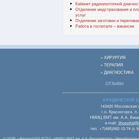
Кабинет радиоизотопной диагнос
Отделение медстрахования и пл
услуг
Отделение заготовки и перелива
Работа в госпитале – вакансии
» ХИРУРГИЯ
» ТЕРАПИЯ
» ДИАГНОСТИКА
ОТЗЫВЫ
ЮРИДИЧЕСКИЙ А
143420 Московская 
г.о. Красногорск, п
НМИЦ ВМТ им. А.А. Вишн
e-mail:
3hospital@m
тел. +7(495)562-12-74 (с 8
© 2026 – Филиал №3 ФГБУ «НМИЦ ВМТ им. А.А. Вишневского» Минобороны