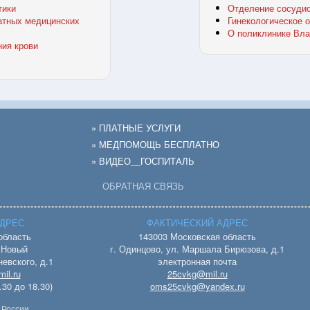
тики
Отделение сосудис
атных медицинских
Гинекологическое 
О поликлинике Вла
ния крови
» ПЛАТНЫЕ УСЛУГИ
» МЕДПОМОЩЬ БЕСПЛАТНО
» ВИДЕО__ГОСПИТАЛЬ
ОБРАТНАЯ СВЯЗЬ
ДРЕС
ФАКТИЧЕСКИЙ АДРЕС
область
143003 Московская область
. Новый
г. Одинцово, ул. Маршала Бирюзова, д.1
евского, д.1
электронная почта
il.ru
25cvkg@mil.ru
.30 до 18.30)
oms25cvkg@yandex.ru
 России