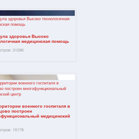
ула здоровья Высоко
ологичная медицинская помощь
отров: 31296
рритории военного госпиталя в
цово построен
офункциональный медицинский
р
отров: 15178