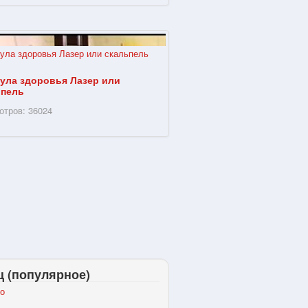
ула здоровья Лазер или
ьпель
отров: 36024
ц (популярное)
о