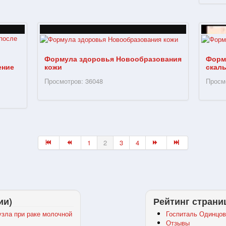
Формула здоровья Новообразования
Форм
кожи
скал
ение
Просмотров: 36048
Просм
1
2
3
4
ии)
Рейтинг страни
зла при раке молочной
Госпиталь Одинцов
Отзывы