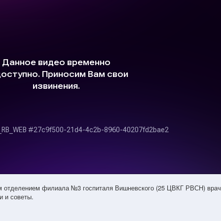
 отделением филиала №3 госпиталя Вишневского (25 ЦВКГ РВСН) врач
и и советы.