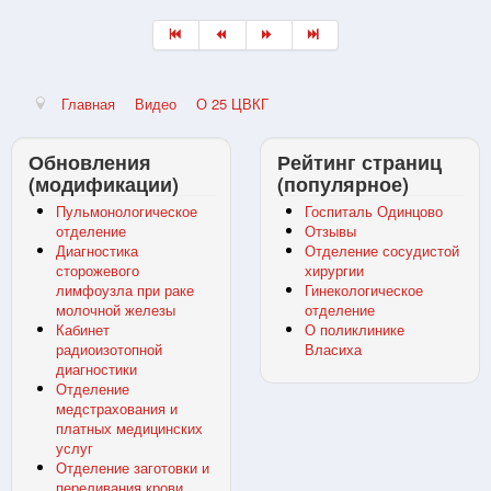
Главная
Видео
О 25 ЦВКГ
Обновления
Рейтинг страниц
(модификации)
(популярное)
Пульмонологическое
Госпиталь Одинцово
отделение
Отзывы
Диагностика
Отделение сосудистой
сторожевого
хирургии
лимфоузла при раке
Гинекологическое
молочной железы
отделение
Кабинет
О поликлинике
радиоизотопной
Власиха
диагностики
Отделение
медстрахования и
платных медицинских
услуг
Отделение заготовки и
переливания крови