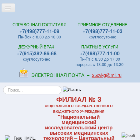
Переключить
навигацию
Главная
СПРАВОЧНАЯ ГОСПИТАЛЯ
ПРИЕМНОЕ ОТДЕЛЕНИЕ
+7(498)777-11-09
+7(498)777-11-03
Новости
Пн-Вск с 8.30 до 18.30
круглосуточно
Лица
ДЕЖУРНЫЙ ВРАЧ
ПЛАТНЫЕ УСЛУГИ
Отделения
+7(915)382-86-68
+7(498)777-11-00
круглосуточно
Пн-Пт с 8.30 до 17.00
Центры
перерыв с 13.00 до 13.30
Поликлиники
ЭЛЕКТРОННАЯ ПОЧТА –
25cvkg@mil.ru
Контакты
Искать...
Видео
ФИЛИАЛ № 3
Файлы
ФЕДЕРАЛЬНОГО ГОСУДАРСТВЕННОГО
БЮДЖЕТНОГО УЧРЕЖДЕНИЯ
"Национальный
Отзывы
медицинский
исследовательский центр
ПЛАТНЫЕ УСЛУГИ
высоких медицинских
технологий – Центральный