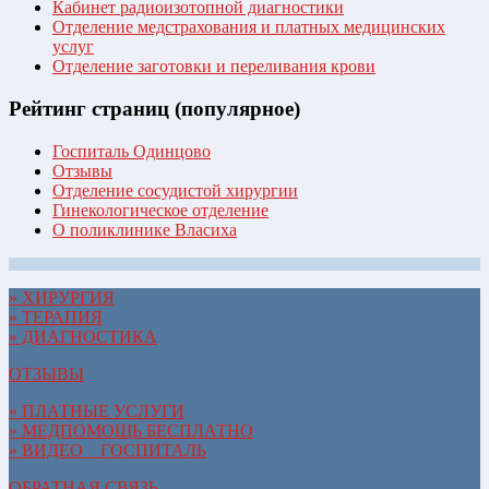
Кабинет радиоизотопной диагностики
Отделение медстрахования и платных медицинских
услуг
Отделение заготовки и переливания крови
Рейтинг страниц (популярное)
Госпиталь Одинцово
Отзывы
Отделение сосудистой хирургии
Гинекологическое отделение
О поликлинике Власиха
» ХИРУРГИЯ
» ТЕРАПИЯ
» ДИАГНОСТИКА
ОТЗЫВЫ
» ПЛАТНЫЕ УСЛУГИ
» МЕДПОМОЩЬ БЕСПЛАТНО
» ВИДЕО__ГОСПИТАЛЬ
ОБРАТНАЯ СВЯЗЬ