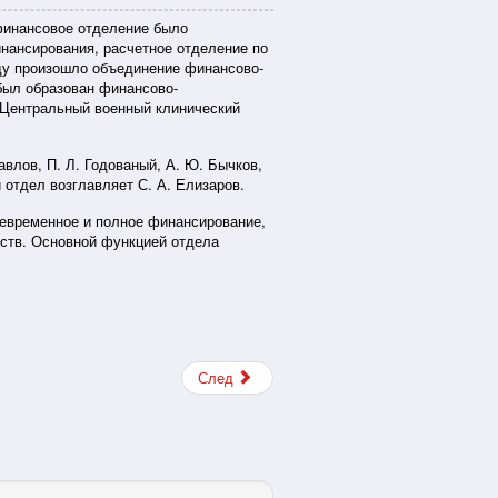
 финансовое отделение было
нансирования, расчетное отделение по
оду произошло объединение финансово-
был образован финансово-
 Центральный военный клинический
авлов, П. Л. Годованый, А. Ю. Бычков,
 отдел возглавляет С. А. Елизаров.
оевременное и полное финансирование,
дств. Основной функцией отдела
След