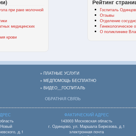
ии)
Рейтинг страни
зла при раке молочной
Госпиталь Одинцов
Отзывы
тики
Отделение сосудис
атных медицинских
Гинекологическое 
О поликлинике Вла
ния крови
» ПЛАТНЫЕ УСЛУГИ
» МЕДПОМОЩЬ БЕСПЛАТНО
» ВИДЕО__ГОСПИТАЛЬ
ОБРАТНАЯ СВЯЗЬ
ДРЕС
ФАКТИЧЕСКИЙ АДРЕС
область
143003 Московская область
. Новый
г. Одинцово, ул. Маршала Бирюзова, д.1
евского, д.1
электронная почта