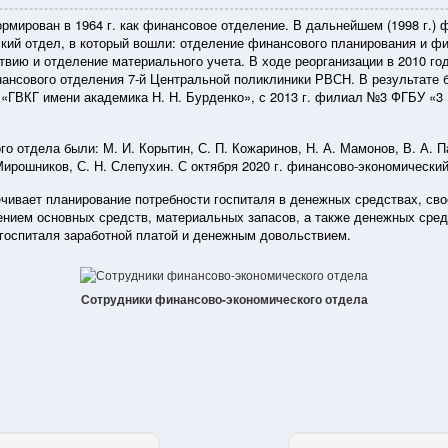
мирован в 1964 г. как финансовое отделение. В дальнейшем (1998 г.)
кий отдел, в который вошли: отделение финансового планирования и фи
твию и отделение материального учета. В ходе реорганизации в 2010 г
нансового отделения 7-й Центральной поликлиники РВСН. В результате 
«ГВКГ имени академика Н. Н. Бурденко», с 2013 г. филиал №3 ФГБУ «3
 отдела были: М. И. Корытин, С. П. Кожаринов, Н. А. Мамонов, В. А. П
 Мирошников, С. Н. Слепухин. С октября 2020 г. финансово-экономический
чивает планирование потребности госпиталя в денежных средствах, св
жением основных средств, материальных запасов, а также денежных сре
 госпиталя заработной платой и денежным довольствием.
Сотрудники финансово-экономического отдела