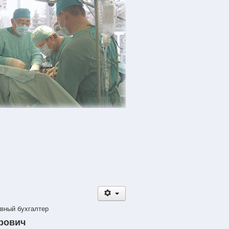
вный бухгалтер
рович