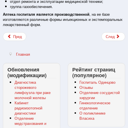
отдел ремонта и эксплуатации медицинской техники;
группа газообеспечения.
Аптека госпиталя является производственной
, на ее базе
изготовляются различные формы инъекционных и экстемпоральных
лекарственный форм.
Пред
След
Главная
Обновления
Рейтинг страниц
(модификации)
(популярное)
Диагностика
Госпиталь Одинцово
сторожевого
Отзывы
лимфоузла при раке
Отделение сосудистой
молочной железы
хирургии
Кабинет
Гинекологическое
радиоизотопной
отделение
диагностики
О поликлинике
Отделение
Власиха
медстрахования и