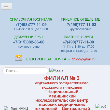
Переключить
навигацию
Главная
СПРАВОЧНАЯ ГОСПИТАЛЯ
ПРИЕМНОЕ ОТДЕЛЕНИЕ
+7(498)777-11-09
+7(498)777-11-03
Новости
Пн-Вск с 8.30 до 18.30
круглосуточно
Лица
ДЕЖУРНЫЙ ВРАЧ
ПЛАТНЫЕ УСЛУГИ
Отделения
+7(915)382-86-68
+7(498)777-11-00
круглосуточно
Пн-Пт с 8.30 до 17.00
Центры
перерыв с 13.00 до 13.30
Поликлиники
ЭЛЕКТРОННАЯ ПОЧТА –
25cvkg@mil.ru
Контакты
Искать...
Видео
ФИЛИАЛ № 3
Файлы
ФЕДЕРАЛЬНОГО ГОСУДАРСТВЕННОГО
БЮДЖЕТНОГО УЧРЕЖДЕНИЯ
"Национальный
Отзывы
медицинский
исследовательский центр
ПЛАТНЫЕ УСЛУГИ
высоких медицинских
технологий – Центральный