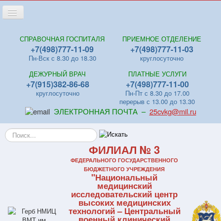
Переключить
навигацию
Главная
СПРАВОЧНАЯ ГОСПИТАЛЯ
ПРИЕМНОЕ ОТДЕЛЕНИЕ
+7(498)777-11-09
+7(498)777-11-03
Новости
Пн-Вск с 8.30 до 18.30
круглосуточно
Лица
ДЕЖУРНЫЙ ВРАЧ
ПЛАТНЫЕ УСЛУГИ
Отделения
+7(915)382-86-68
+7(498)777-11-00
круглосуточно
Пн-Пт с 8.30 до 17.00
Центры
перерыв с 13.00 до 13.30
ЭЛЕКТРОННАЯ ПОЧТА –
25cvkg@mil.ru
Поликлиники
Искать...
Контакты
ФИЛИАЛ № 3
Видео
ФЕДЕРАЛЬНОГО ГОСУДАРСТВЕННОГО
Файлы
БЮДЖЕТНОГО УЧРЕЖДЕНИЯ
"Национальный
Отзывы
медицинский
исследовательский центр
ПЛАТНЫЕ УСЛУГИ
высоких медицинских
технологий – Центральный
военный клинический