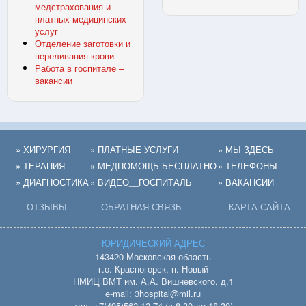
медстрахования и
платных медицинских
услуг
Отделение заготовки и
переливания крови
Работа в госпитале –
вакансии
» ХИРУРГИЯ
» ПЛАТНЫЕ УСЛУГИ
» МЫ ЗДЕСЬ
» ТЕРАПИЯ
» МЕДПОМОЩЬ БЕСПЛАТНО
» ТЕЛЕФОНЫ
» ДИАГНОСТИКА
» ВИДЕО__ГОСПИТАЛЬ
» ВАКАНСИИ
ОТЗЫВЫ
ОБРАТНАЯ СВЯЗЬ
КАРТА САЙТА
ЮРИДИЧЕСКИЙ АДРЕС
143420 Московская область
г.о. Красногорск, п. Новый
НМИЦ ВМТ им. А.А. Вишневского, д.1
e-mail:
3hospital@mil.ru
тел. +7(495)562-12-74 (с 8.30 до 18.30)