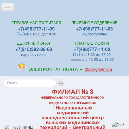
Переключить
навигацию
Главная
СПРАВОЧНАЯ ГОСПИТАЛЯ
ПРИЕМНОЕ ОТДЕЛЕНИЕ
+7(498)777-11-09
+7(498)777-11-03
Новости
Пн-Вск с 8.30 до 18.30
круглосуточно
Лица
ДЕЖУРНЫЙ ВРАЧ
ПЛАТНЫЕ УСЛУГИ
Отделения
+7(915)382-86-68
+7(498)777-11-00
круглосуточно
Пн-Пт с 8.30 до 17.00
Центры
перерыв с 13.00 до 13.30
Поликлиники
ЭЛЕКТРОННАЯ ПОЧТА –
25cvkg@mil.ru
Контакты
Искать...
Видео
ФИЛИАЛ № 3
Файлы
ФЕДЕРАЛЬНОГО ГОСУДАРСТВЕННОГО
БЮДЖЕТНОГО УЧРЕЖДЕНИЯ
"Национальный
Отзывы
медицинский
исследовательский центр
ПЛАТНЫЕ УСЛУГИ
высоких медицинских
технологий – Центральный