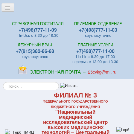
Переключить
навигацию
Главная
СПРАВОЧНАЯ ГОСПИТАЛЯ
ПРИЕМНОЕ ОТДЕЛЕНИЕ
+7(498)777-11-09
+7(498)777-11-03
Новости
Пн-Вск с 8.30 до 18.30
круглосуточно
Лица
ДЕЖУРНЫЙ ВРАЧ
ПЛАТНЫЕ УСЛУГИ
Отделения
+7(915)382-86-68
+7(498)777-11-00
круглосуточно
Пн-Пт с 8.30 до 17.00
Центры
перерыв с 13.00 до 13.30
Поликлиники
ЭЛЕКТРОННАЯ ПОЧТА –
25cvkg@mil.ru
Контакты
Искать...
Видео
ФИЛИАЛ № 3
Файлы
ФЕДЕРАЛЬНОГО ГОСУДАРСТВЕННОГО
БЮДЖЕТНОГО УЧРЕЖДЕНИЯ
"Национальный
Отзывы
медицинский
исследовательский центр
ПЛАТНЫЕ УСЛУГИ
высоких медицинских
технологий – Центральный