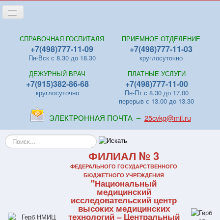
Переключить
навигацию
Главная
СПРАВОЧНАЯ ГОСПИТАЛЯ
ПРИЕМНОЕ ОТДЕЛЕНИЕ
+7(498)777-11-09
+7(498)777-11-03
Новости
Пн-Вск с 8.30 до 18.30
круглосуточно
Лица
ДЕЖУРНЫЙ ВРАЧ
ПЛАТНЫЕ УСЛУГИ
Отделения
+7(915)382-86-68
+7(498)777-11-00
круглосуточно
Пн-Пт с 8.30 до 17.00
Центры
перерыв с 13.00 до 13.30
Поликлиники
ЭЛЕКТРОННАЯ ПОЧТА –
25cvkg@mil.ru
Контакты
Искать...
Видео
ФИЛИАЛ № 3
Файлы
ФЕДЕРАЛЬНОГО ГОСУДАРСТВЕННОГО
БЮДЖЕТНОГО УЧРЕЖДЕНИЯ
"Национальный
Отзывы
медицинский
исследовательский центр
ПЛАТНЫЕ УСЛУГИ
высоких медицинских
технологий – Центральный