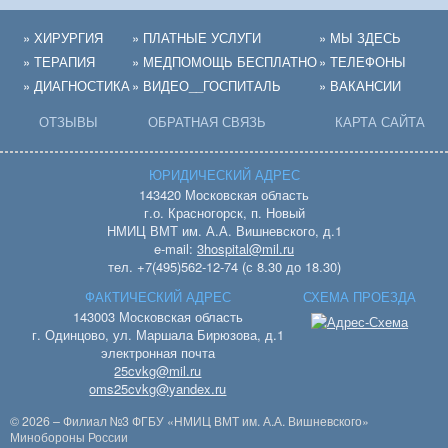
» ХИРУРГИЯ
» ПЛАТНЫЕ УСЛУГИ
» МЫ ЗДЕСЬ
» ТЕРАПИЯ
» МЕДПОМОЩЬ БЕСПЛАТНО
» ТЕЛЕФОНЫ
» ДИАГНОСТИКА
» ВИДЕО__ГОСПИТАЛЬ
» ВАКАНСИИ
ОТЗЫВЫ
ОБРАТНАЯ СВЯЗЬ
КАРТА САЙТА
ЮРИДИЧЕСКИЙ АДРЕС
143420 Московская область
г.о. Красногорск, п. Новый
НМИЦ ВМТ им. А.А. Вишневского, д.1
e-mail:
3hospital@mil.ru
тел. +7(495)562-12-74 (с 8.30 до 18.30)
ФАКТИЧЕСКИЙ АДРЕС
СХЕМА ПРОЕЗДА
143003 Московская область
г. Одинцово, ул. Маршала Бирюзова, д.1
электронная почта
25cvkg@mil.ru
oms25cvkg@yandex.ru
© 2026 – Филиал №3 ФГБУ «НМИЦ ВМТ им. А.А. Вишневского»
Минобороны России