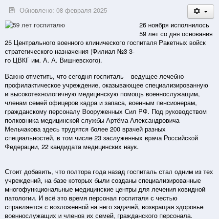
Обновлено: 08 февраля 2025
26 ноября исполнилось
59 лет со дня основания
25 Центрального военного клинического госпиталя Ракетных войск
стратегического назначения (Филиал №3 3-
го ЦВКГ им. А. А. Вишневского).
Важно отметить, что сегодня госпиталь – ведущее лечебно-
профилактическое учреждение, оказывающее специализированную
и высокотехнологичную медицинскую помощь военнослужащим,
членам семей офицеров кадра и запаса, военным пенсионерам,
гражданскому персоналу Вооруженных Сил РФ. Под руководством
полковника медицинской службы Артёма Александровича
Мельчакова здесь трудятся более 200 врачей разных
специальностей, в том числе 23 заслуженных врача Российской
Федерации, 22 кандидата медицинских наук.
Стоит добавить, что полтора года назад госпиталь стал одним из тех
учреждений, на базе которых были созданы специализированные
многофункциональные медицинские центры для лечения ковидной
патологии. И всё это время персонал госпиталя с честью
справляется с возложенной на него задачей, возвращая здоровье
военнослужащих и членов их семей, гражданского персонала.