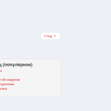
След
ц (популярное)
о
той хирургии
отделение
сиха