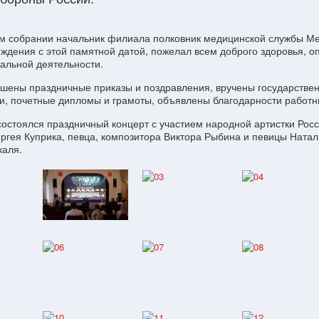
м собрании начальник филиала полковник медицинской службы Ме
ждения с этой памятной датой, пожелал всем доброго здоровья, оп
альной деятельности.
шены праздничные приказы и поздравления, вручены государстве
, почетные дипломы и грамоты, объявлены благодарности работн
остоялся праздничный концерт с участием народной артистки Рос
гея Куприка, певца, композитора Виктора Рыбина и певицы Наталь
каля.