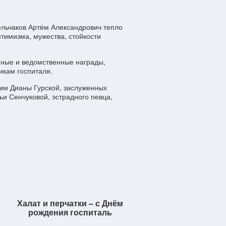
льчаков Артём Александрович тепло
тимизма, мужества, стойкости
нные и ведомственные награды,
икам госпиталя.
сии Дианы Гурской, заслуженных
и Сенчуковой, эстрадного певца,
Халат и перчатки – с Днём
рождения госпиталь