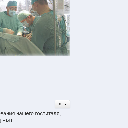
ования нашего госпиталя,
Ц ВМТ