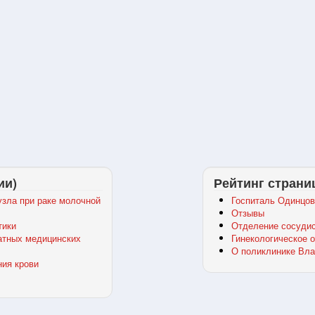
ии)
Рейтинг страни
зла при раке молочной
Госпиталь Одинцов
Отзывы
тики
Отделение сосудис
атных медицинских
Гинекологическое 
О поликлинике Вла
ния крови