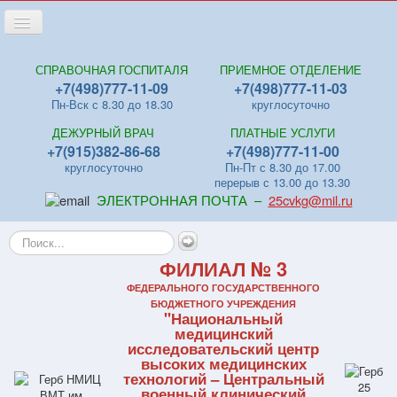
Переключить
навигацию
Главная
СПРАВОЧНАЯ ГОСПИТАЛЯ
ПРИЕМНОЕ ОТДЕЛЕНИЕ
+7(498)777-11-09
+7(498)777-11-03
Новости
Пн-Вск с 8.30 до 18.30
круглосуточно
Лица
ДЕЖУРНЫЙ ВРАЧ
ПЛАТНЫЕ УСЛУГИ
Отделения
+7(915)382-86-68
+7(498)777-11-00
круглосуточно
Пн-Пт с 8.30 до 17.00
Центры
перерыв с 13.00 до 13.30
ЭЛЕКТРОННАЯ ПОЧТА –
25cvkg@mil.ru
Поликлиники
Искать...
Контакты
ФИЛИАЛ № 3
Видео
ФЕДЕРАЛЬНОГО ГОСУДАРСТВЕННОГО
Файлы
БЮДЖЕТНОГО УЧРЕЖДЕНИЯ
"Национальный
Отзывы
медицинский
исследовательский центр
ПЛАТНЫЕ УСЛУГИ
высоких медицинских
технологий – Центральный
военный клинический