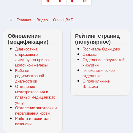
Главная
Видео
О 25 ЦВКГ
Обновления
Рейтинг страниц
(модификации)
(популярное)
Диагностика
Госпиталь Одинцово
сторожевого
Отзывы
лимфоузла при раке
Отделение сосудистой
молочной железы
хирургии
Кабинет
Гинекологическое
радиоизотопной
отделение
диагностики
О поликлинике
Отделение
Власиха
медстрахования и
платных медицинских
услуг
Отделение заготовки и
переливания крови
Работа в госпитале –
вакансии