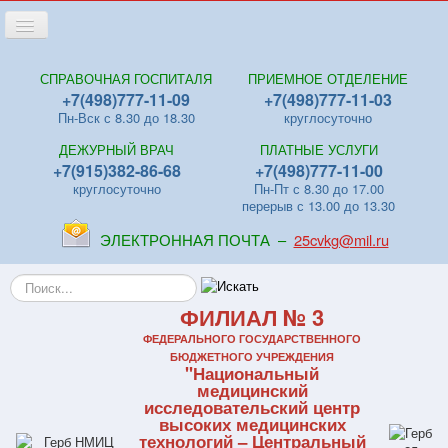
Переключить
навигацию
Главная
СПРАВОЧНАЯ ГОСПИТАЛЯ
ПРИЕМНОЕ ОТДЕЛЕНИЕ
+7(498)777-11-09
+7(498)777-11-03
Новости
Пн-Вск с 8.30 до 18.30
круглосуточно
Лица
ДЕЖУРНЫЙ ВРАЧ
ПЛАТНЫЕ УСЛУГИ
Отделения
+7(915)382-86-68
+7(498)777-11-00
круглосуточно
Пн-Пт с 8.30 до 17.00
Центры
перерыв с 13.00 до 13.30
Поликлиники
ЭЛЕКТРОННАЯ ПОЧТА –
25cvkg@mil.ru
Контакты
Искать...
Видео
ФИЛИАЛ № 3
Файлы
ФЕДЕРАЛЬНОГО ГОСУДАРСТВЕННОГО
БЮДЖЕТНОГО УЧРЕЖДЕНИЯ
"Национальный
Отзывы
медицинский
исследовательский центр
ПЛАТНЫЕ УСЛУГИ
высоких медицинских
технологий – Центральный