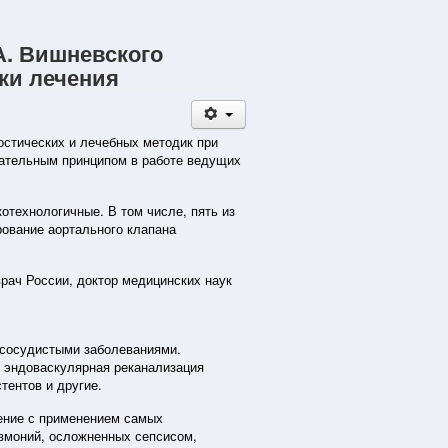
А. Вишневского
ки лечения
стических и лечебных методик при
зательным принципом в работе ведущих
отехнологичные. В том числе, пять из
рование аортального клапана
врач России, доктор медицинских наук
-сосудистыми заболеваниями.
 эндоваскулярная реканализация
ентов и другие.
ение с применением самых
вмоний, осложненных сепсисом,