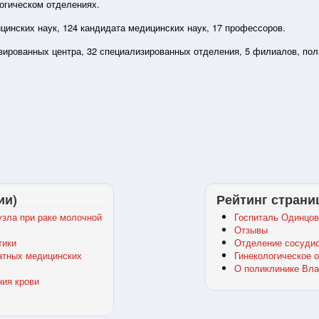
огическом отделениях.
цинских наук, 124 кандидата медицинских наук, 17 профессоров.
изированных центра, 32 специализированных отделения, 5 филиалов, по
ии)
Рейтинг страни
зла при раке молочной
Госпиталь Одинцов
Отзывы
тики
Отделение сосудис
атных медицинских
Гинекологическое 
О поликлинике Вла
ния крови