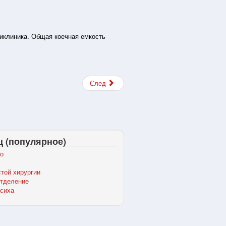
ликлиника. Общая коечная емкость
След
ц (популярное)
о
той хирургии
отделение
сиха