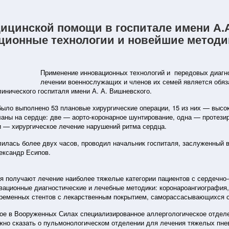
ицинской помощи в госпитале имени А.
ционные технологии и новейшие методи
Применение инновационных технологий и передовых диагно
лечении военнослужащих и членов их семей является обя
инического госпиталя имени А. А. Вишневского.
ыло выполнено 53 плановые хирургические операции, 15 из них — высок
аны на сердце: две — аорто-коронарное шунтирование, одна — протези
и — хирургическое лечение нарушений ритма сердца.
лилась более двух часов, проводил начальник госпиталя, заслуженный 
ександр Есипов.
я получают лечение наиболее тяжелые категории пациентов с сердечно
ационные диагностические и лечебные методики: коронароангиография,
ременных стентов с лекарственным покрытием, саморассасывающихся ст
ное в Вооруженных Силах специализированное аллергологическое отдел
жно сказать о пульмонологическом отделении для лечения тяжелых пне