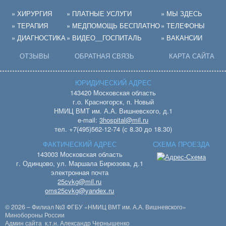
» ХИРУРГИЯ
» ПЛАТНЫЕ УСЛУГИ
» МЫ ЗДЕСЬ
» ТЕРАПИЯ
» МЕДПОМОЩЬ БЕСПЛАТНО
» ТЕЛЕФОНЫ
» ДИАГНОСТИКА
» ВИДЕО__ГОСПИТАЛЬ
» ВАКАНСИИ
ОТЗЫВЫ
ОБРАТНАЯ СВЯЗЬ
КАРТА САЙТА
ЮРИДИЧЕСКИЙ АДРЕС
143420 Московская область
г.о. Красногорск, п. Новый
НМИЦ ВМТ им. А.А. Вишневского, д.1
e-mail:
3hospital@mil.ru
тел. +7(495)562-12-74 (с 8.30 до 18.30)
ФАКТИЧЕСКИЙ АДРЕС
СХЕМА ПРОЕЗДА
143003 Московская область
г. Одинцово, ул. Маршала Бирюзова, д.1
электронная почта
25cvkg@mil.ru
oms25cvkg@yandex.ru
© 2026 – Филиал №3 ФГБУ «НМИЦ ВМТ им. А.А. Вишневского»
Минобороны России
Админ сайта к.т.н.
Александр Чернышенко