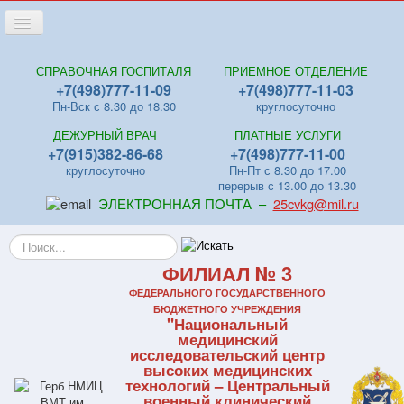
Переключить
навигацию
Главная
СПРАВОЧНАЯ ГОСПИТАЛЯ
ПРИЕМНОЕ ОТДЕЛЕНИЕ
+7(498)777-11-09
+7(498)777-11-03
Новости
Пн-Вск с 8.30 до 18.30
круглосуточно
Лица
ДЕЖУРНЫЙ ВРАЧ
ПЛАТНЫЕ УСЛУГИ
Отделения
+7(915)382-86-68
+7(498)777-11-00
круглосуточно
Пн-Пт с 8.30 до 17.00
Центры
перерыв с 13.00 до 13.30
ЭЛЕКТРОННАЯ ПОЧТА –
25cvkg@mil.ru
Поликлиники
Искать...
Контакты
ФИЛИАЛ № 3
Видео
ФЕДЕРАЛЬНОГО ГОСУДАРСТВЕННОГО
Файлы
БЮДЖЕТНОГО УЧРЕЖДЕНИЯ
"Национальный
Отзывы
медицинский
исследовательский центр
ПЛАТНЫЕ УСЛУГИ
высоких медицинских
технологий – Центральный
военный клинический