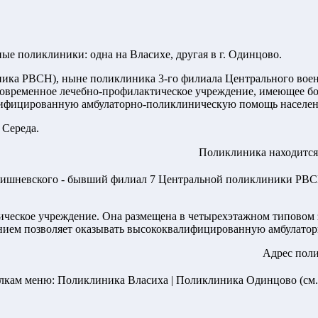
ые поликлиники: одна на Власихе, другая в г. Одинцово.
ика РВСН), ныне поликлиника 3-го филиала Центрального воен
современное лечебно-профилактическое учреждение, имеющее бо
лифицированную амбулаторно-поликлиническую помощь населе
 Середа.
Поликлиника находится
ишневского - бывший филиал 7 Центральной поликлиники РВСН,
тическое учреждение. Она размещена в четырехэтажном типовом
нием позволяет оказывать высококвалифицированную амбулато
Адрес пол
лкам меню: Поликлиника Власиха | Поликлиника Одинцово (см.