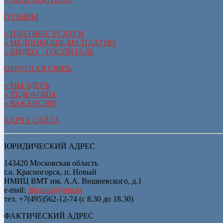
ОТЗЫВЫ
» ПЛАТНЫЕ УСЛУГИ
» МЕДПОМОЩЬ БЕСПЛАТНО
» ВИДЕО__ГОСПИТАЛЬ
ОБРАТНАЯ СВЯЗЬ
» МЫ ЗДЕСЬ
» ТЕЛЕФОНЫ
» ВАКАНСИИ
КАРТА САЙТА
ЮРИДИЧЕСКИЙ АДРЕС
143420 Московская область
г.о. Красногорск, п. Новый
НМИЦ ВМТ им. А.А. Вишневского, д.1
e-mail:
3hospital@mil.ru
тел. +7(495)562-12-74 (с 8.30 до 18.30)
ФАКТИЧЕСКИЙ АДРЕС