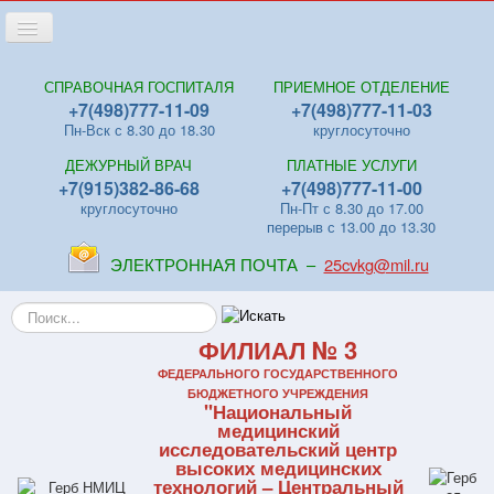
Переключить
навигацию
Главная
СПРАВОЧНАЯ ГОСПИТАЛЯ
ПРИЕМНОЕ ОТДЕЛЕНИЕ
+7(498)777-11-09
+7(498)777-11-03
Новости
Пн-Вск с 8.30 до 18.30
круглосуточно
Лица
ДЕЖУРНЫЙ ВРАЧ
ПЛАТНЫЕ УСЛУГИ
Отделения
+7(915)382-86-68
+7(498)777-11-00
круглосуточно
Пн-Пт с 8.30 до 17.00
Центры
перерыв с 13.00 до 13.30
Поликлиники
ЭЛЕКТРОННАЯ ПОЧТА –
25cvkg@mil.ru
Контакты
Искать...
Видео
ФИЛИАЛ № 3
Файлы
ФЕДЕРАЛЬНОГО ГОСУДАРСТВЕННОГО
БЮДЖЕТНОГО УЧРЕЖДЕНИЯ
"Национальный
Отзывы
медицинский
исследовательский центр
ПЛАТНЫЕ УСЛУГИ
высоких медицинских
технологий – Центральный