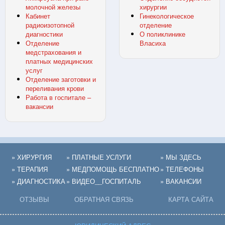
молочной железы
хирургии
Кабинет
Гинекологическое
радиоизотопной
отделение
диагностики
О поликлинике
Отделение
Власиха
медстрахования и
платных медицинских
услуг
Отделение заготовки и
переливания крови
Работа в госпитале –
вакансии
» ХИРУРГИЯ
» ПЛАТНЫЕ УСЛУГИ
» МЫ ЗДЕСЬ
» ТЕРАПИЯ
» МЕДПОМОЩЬ БЕСПЛАТНО
» ТЕЛЕФОНЫ
» ДИАГНОСТИКА
» ВИДЕО__ГОСПИТАЛЬ
» ВАКАНСИИ
ОТЗЫВЫ
ОБРАТНАЯ СВЯЗЬ
КАРТА САЙТА